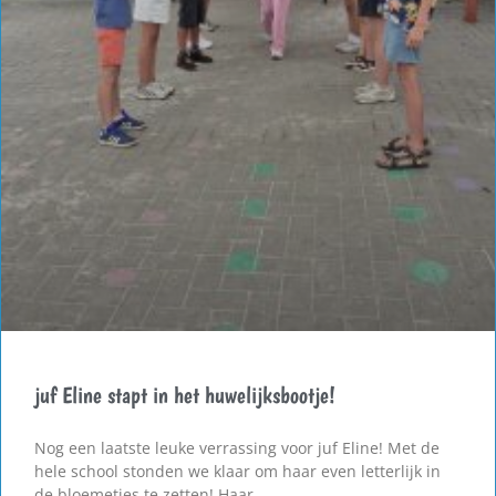
juf Eline stapt in het huwelijksbootje!
Nog een laatste leuke verrassing voor juf Eline! Met de
hele school stonden we klaar om haar even letterlijk in
de bloemetjes te zetten! Haar