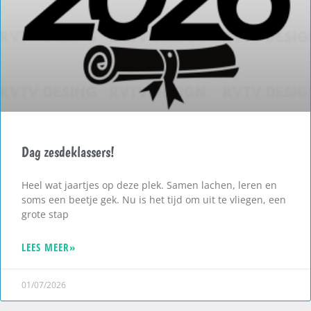
Dag zesdeklassers!
Heel wat jaartjes op deze plek. Samen lachen, leren en
soms een beetje gek. Nu is het tijd om uit te vliegen, een
grote stap
LEES MEER»
01/07/2026