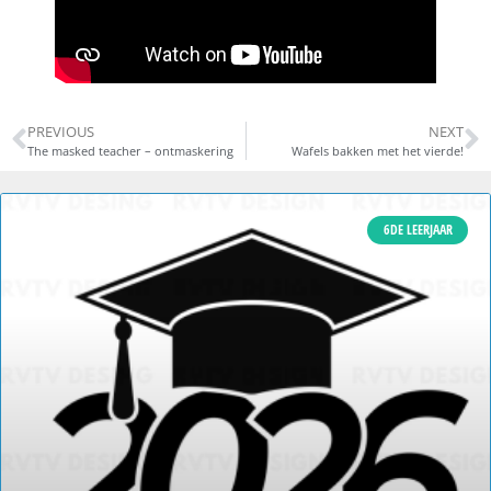
PREVIOUS
NEXT
The masked teacher – ontmaskering
Wafels bakken met het vierde!
6DE LEERJAAR