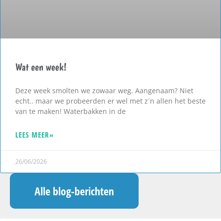
Wat een week!
Deze week smolten we zowaar weg. Aangenaam? Niet
echt.. maar we probeerden er wel met z´n allen het beste
van te maken! Waterbakken in de
LEES MEER»
26/06/2026
Alle blog-berichten