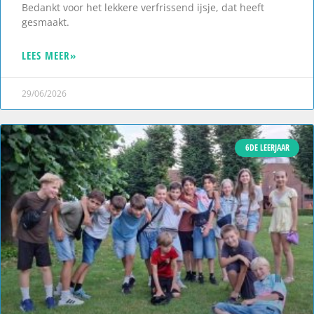
Bedankt voor het lekkere verfrissend ijsje, dat heeft
gesmaakt.
LEES MEER»
29/06/2026
6DE LEERJAAR