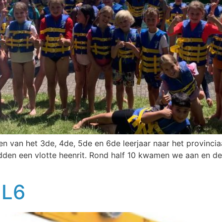
n van het 3de, 4de, 5de en 6de leerjaar naar het provinci
adden een vlotte heenrit. Rond half 10 kwamen we aan en d
 L6