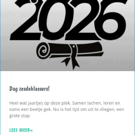
Dag zesdeklassers!
Heel wat jaartjes op deze plek. Samen lachen, leren en
soms een beetje gek. Nu is het tijd om uit te vliegen, een
grote stap
LEES MEER»