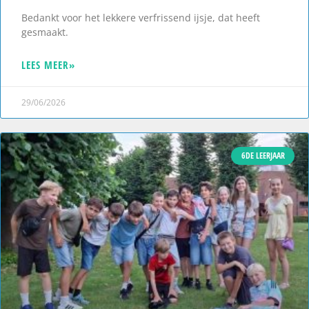
Bedankt voor het lekkere verfrissend ijsje, dat heeft
gesmaakt.
LEES MEER»
29/06/2026
6DE LEERJAAR