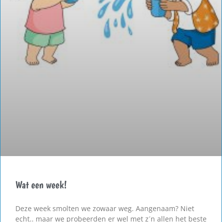
Wat een week!
Deze week smolten we zowaar weg. Aangenaam? Niet
echt.. maar we probeerden er wel met z´n allen het beste