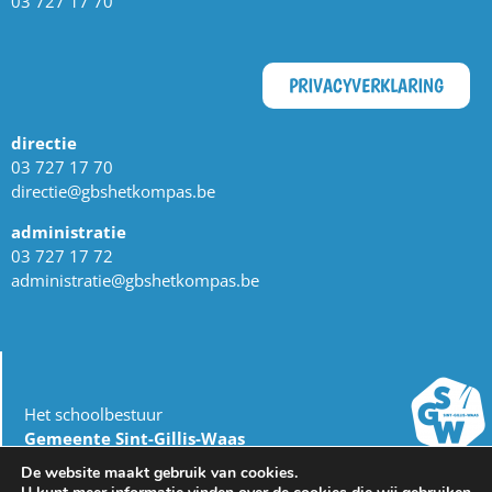
03 727 17 70
PRIVACYVERKLARING
directie
03 727 17 70
directie@gbshetkompas.be
administratie
03 727 17 72
administratie@gbshetkompas.be
Het schoolbestuur
Gemeente Sint-Gillis-Waas
dienst Onderwijs
De website maakt gebruik van cookies.
Burgemeester Omer De Meyplein 1