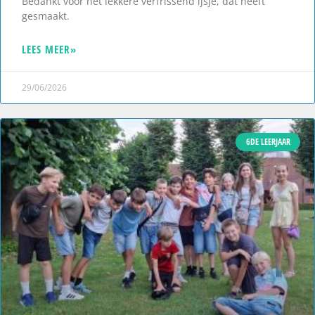
Bedankt voor het lekkere verfrissend ijsje, dat heeft
gesmaakt.
LEES MEER»
29/06/2026
6DE LEERJAAR