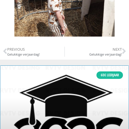
PREVIOUS
NEXT
Gelukkige verjaardag!
Gelukkige verjaardag!
6DE LEERJAAR