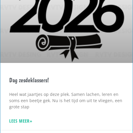
Dag zesdeklassers!
Heel wat jaartjes op deze plek. Samen lachen, leren en
soms een beetje gek. Nu is het tijd om uit te vliegen, een
grote stap
LEES MEER»