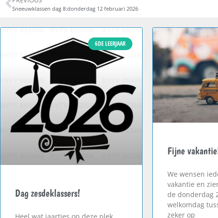
Sneeuwklassen dag 8:donderdag 12 februari 2026
6DE LEERJAAR
Fijne vakantie
We wensen iede
vakantie en zie
Dag zesdeklassers!
de donderdag 
welkomdag tuss
zeker op
Heel wat jaartjes op deze plek.