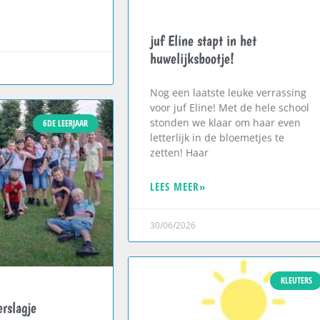
juf Eline stapt in het
huwelijksbootje!
Nog een laatste leuke verrassing
voor juf Eline! Met de hele school
stonden we klaar om haar even
6DE LEERJAAR
letterlijk in de bloemetjes te
zetten! Haar
LEES MEER»
30/06/2026
KLEUTERS
rslagje