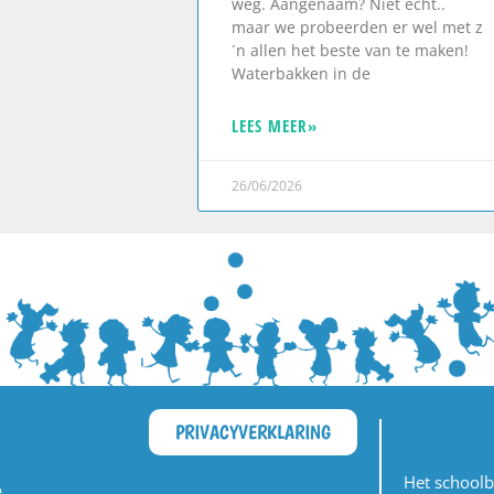
weg. Aangenaam? Niet echt..
maar we probeerden er wel met z
´n allen het beste van te maken!
Waterbakken in de
LEES MEER»
26/06/2026
PRIVACYVERKLARING
Het schoolb
e