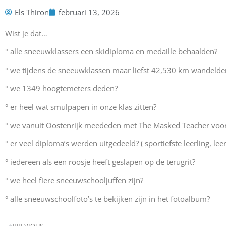
Els Thiron
februari 13, 2026
Wist je dat…
° alle sneeuwklassers een skidiploma en medaille behaalden?
° we tijdens de sneeuwklassen maar liefst 42,530 km wandelde
° we 1349 hoogtemeters deden?
° er heel wat smulpapen in onze klas zitten?
° we vanuit Oostenrijk meededen met The Masked Teacher voo
° er veel diploma’s werden uitgedeeld? ( sportiefste leerling, leer
° iedereen als een roosje heeft geslapen op de terugrit?
° we heel fiere sneeuwschooljuffen zijn?
° alle sneeuwschoolfoto’s te bekijken zijn in het fotoalbum?
PREVIOUS