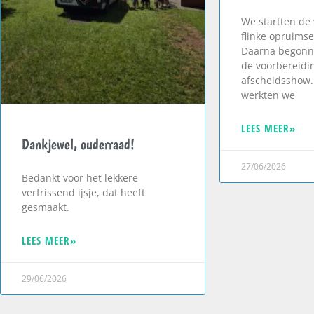
We startten de
flinke opruimse
Daarna begonn
de voorbereidi
afscheidsshow.
werkten we
LEES MEER»
Dankjewel, ouderraad!
27/06/2026
Bedankt voor het lekkere
verfrissend ijsje, dat heeft
gesmaakt.
LEES MEER»
29/06/2026