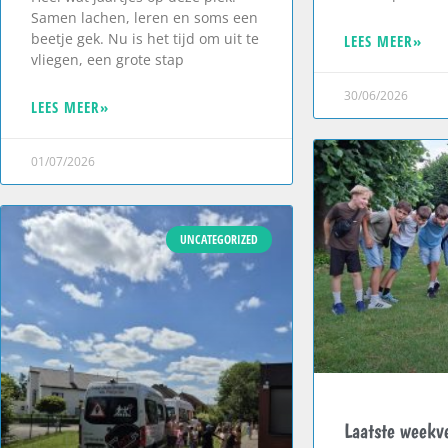
Samen lachen, leren en soms een
beetje gek. Nu is het tijd om uit te
LEES MEER»
vliegen, een grote stap
30/06/2026
LEES MEER»
01/07/2026
UNCATEGORIZED
Laatste weekve