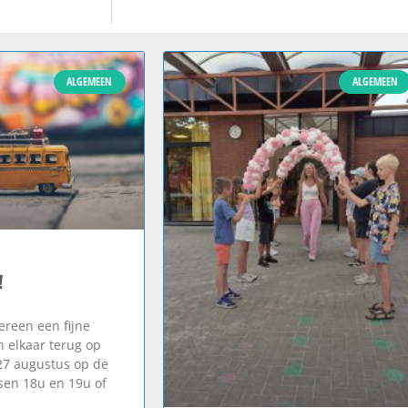
ALGEMEEN
ALGEMEEN
!
reen een fijne
n elkaar terug op
27 augustus op de
en 18u en 19u of