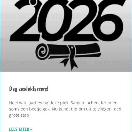
Dag zesdeklassers!
Heel wat jaartjes op deze plek. Samen lachen, leren en
soms een beetje gek. Nu is het tijd om uit te vliegen, een
grote stap
LEES MEER»