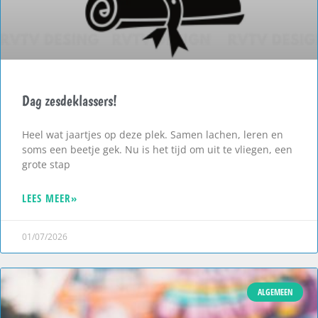
Dag zesdeklassers!
Heel wat jaartjes op deze plek. Samen lachen, leren en
soms een beetje gek. Nu is het tijd om uit te vliegen, een
grote stap
LEES MEER»
01/07/2026
ALGEMEEN