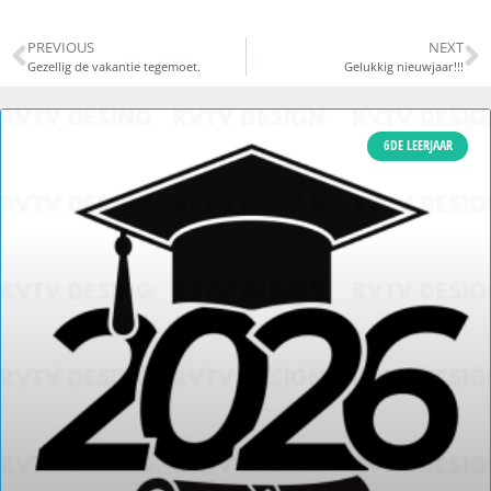
PREVIOUS
NEXT
Gezellig de vakantie tegemoet.
Gelukkig nieuwjaar!!!
6DE LEERJAAR