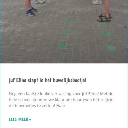
juf Eline stapt in het huwelijksbootje!
Nog een laatste leuke verrassing voor juf Eline! Met de
hele school stonden we klaar om haar even letterlijk in
de bloemetjes te zetten! Haar
LEES MEER»