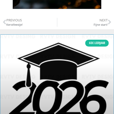
PREVIOUS
NEXT
Kerstfeestje!
Fijne start!
6DE LEERJAAR