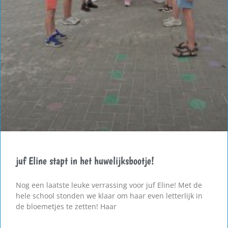
juf Eline stapt in het huwelijksbootje!
Nog een laatste leuke verrassing voor juf Eline! Met de
hele school stonden we klaar om haar even letterlijk in
de bloemetjes te zetten! Haar