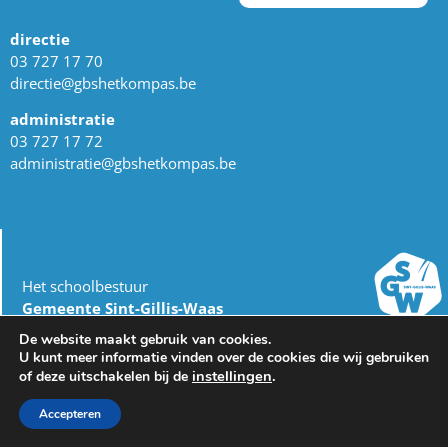
directie
03 727 17 70
directie@gbshetkompas.be
administratie
03 727 17 72
administratie@gbshetkompas.be
Het schoolbestuur
Gemeente Sint-Gillis-Waas
dienst Onderwijs
De website maakt gebruik van cookies.
Burgemeester Omer De Meyplein 1
U kunt meer informatie vinden over de cookies die wij gebruiken
9170 Sint-Gillis-Waas
instellingen
.
of deze uitschakelen bij de
03 727 17 00
Accepteren
onderwijs@sint-gillis-waas.be