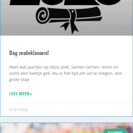
Dag zesdeklassers!
Heel wat jaartjes op deze plek. Samen lachen, leren en
soms een beetje gek. Nu is het tijd om uit te vliegen, een
grote stap
LEES MEER»
01/07/2026
ALGEMEEN