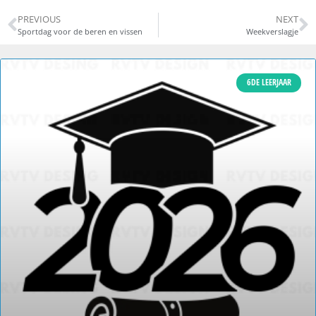
PREVIOUS
NEXT
Sportdag voor de beren en vissen
Weekverslagje
6DE LEERJAAR