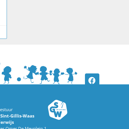
estuur
int-Gillis-Waas
erwijs
er Omer De Meyplein 1