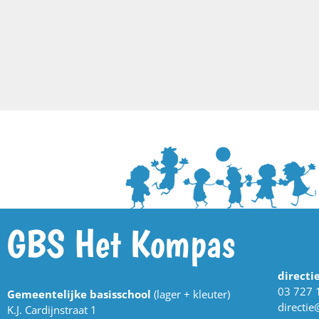
GBS Het Kompas
directi
03 727 
Gemeentelijke basisschool
(lager + kleuter)
directi
K.J. Cardijnstraat 1