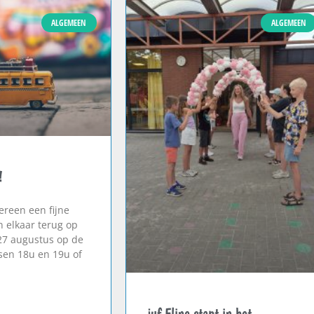
ALGEMEEN
ALGEMEEN
!
reen een fijne
n elkaar terug op
27 augustus op de
en 18u en 19u of
juf Eline stapt in het