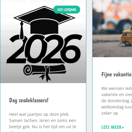
6DE LEERJAAR
Fijne vakantie
We wensen iede
vakantie en zie
Dag zesdeklassers!
de donderdag 
welkomdag tuss
zeker op
Heel wat jaartjes op deze plek.
Samen lachen, leren en soms een
beetje gek. Nu is het tijd om uit te
LEES MEER»