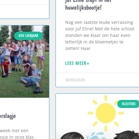
huwelijksbootje!
Nog een laatste leuke verrassing
voor juf Eline! Met de hele school
stonden we klaar om haar even
6DE LEERJAAR
letterlijk in de bloemetjes te
zetten! Haar
LEES MEER»
30/06/2026
KLEUTERS
rslagje
 week met een
ssie in onze klas.