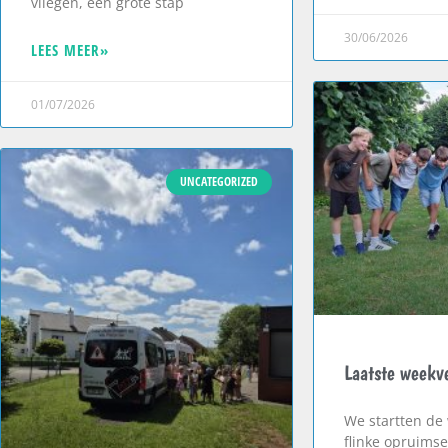
vliegen, een grote stap
30/06/2026
LEES MEER»
01/07/2026
UNCATEGORIZED
Laatste weekve
We startten de
flinke opruimse