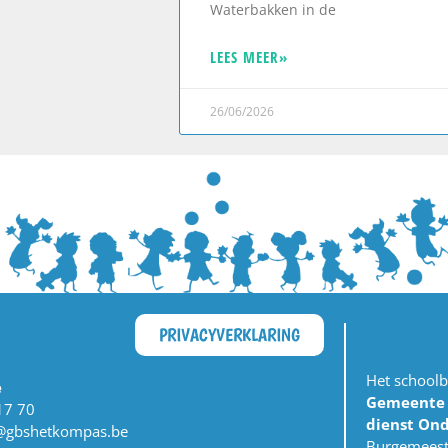
Waterbakken in de
LEES MEER»
26/06/2026
PRIVACYVERKLARING
Het schoolb
e
Gemeente S
17 70
dienst Ond
e@gbshetkompas.be
Burgemeest