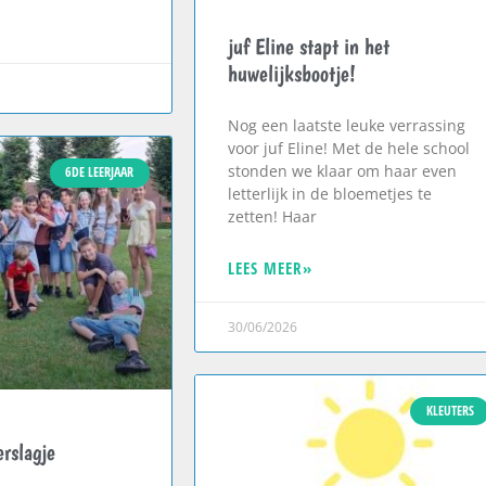
juf Eline stapt in het
huwelijksbootje!
Nog een laatste leuke verrassing
voor juf Eline! Met de hele school
stonden we klaar om haar even
6DE LEERJAAR
letterlijk in de bloemetjes te
zetten! Haar
LEES MEER»
30/06/2026
KLEUTERS
rslagje