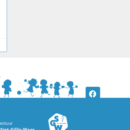
estuur
int-Gillis-Waas