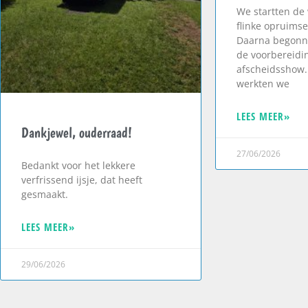
We startten de
flinke opruimse
Daarna begonn
de voorbereidi
afscheidsshow.
werkten we
LEES MEER»
Dankjewel, ouderraad!
27/06/2026
Bedankt voor het lekkere
verfrissend ijsje, dat heeft
gesmaakt.
LEES MEER»
29/06/2026