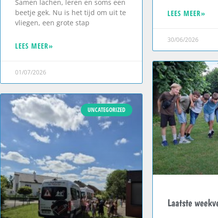
Samen lachen, leren en soms een
beetje gek. Nu is het tijd om uit te
LEES MEER»
vliegen, een grote stap
30/06/2026
LEES MEER»
01/07/2026
UNCATEGORIZED
Laatste weekve