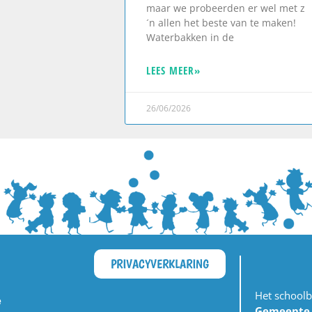
maar we probeerden er wel met z
´n allen het beste van te maken!
Waterbakken in de
LEES MEER»
26/06/2026
PRIVACYVERKLARING
Het schoolb
e
Gemeente S