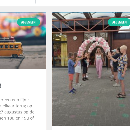
ALGEMEEN
ALGEMEEN
!
reen een fijne
n elkaar terug op
27 augustus op de
en 18u en 19u of