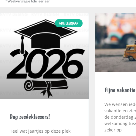
Weekverslagje 6de leerjaar
6DE LEERJAAR
Fijne vakantie
We wensen iede
vakantie en zie
Dag zesdeklassers!
de donderdag 
welkomdag tuss
zeker op
Heel wat jaartjes op deze plek.