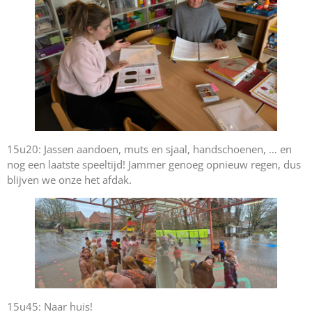
15u20: Jassen aandoen, muts en sjaal, handschoenen, … en
nog een laatste speeltijd! Jammer genoeg opnieuw regen, dus
blijven we onze het afdak.
15u45: Naar huis!