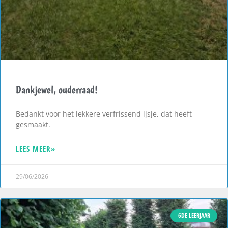
Dankjewel, ouderraad!
Bedankt voor het lekkere verfrissend ijsje, dat heeft
gesmaakt.
LEES MEER»
29/06/2026
6DE LEERJAAR