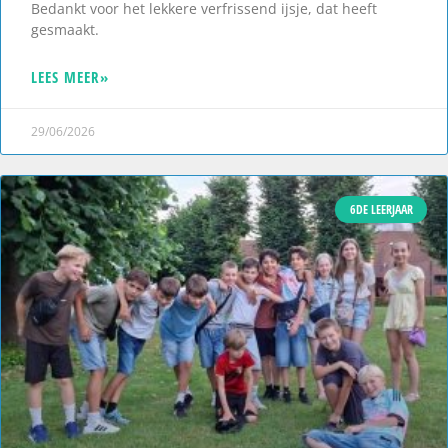
Bedankt voor het lekkere verfrissend ijsje, dat heeft
gesmaakt.
LEES MEER»
29/06/2026
6DE LEERJAAR