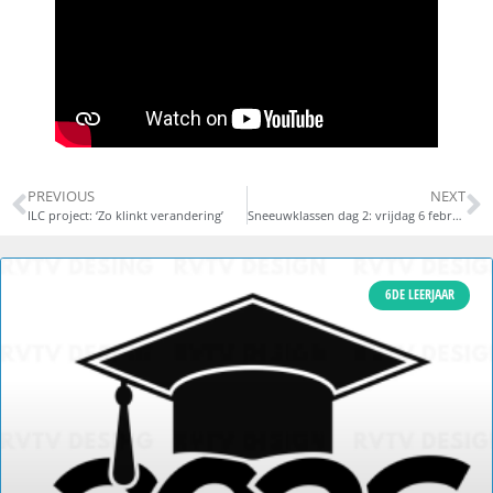
PREVIOUS
NEXT
ILC project: ‘Zo klinkt verandering’
Sneeuwklassen dag 2: vrijdag 6 februari 2026
6DE LEERJAAR