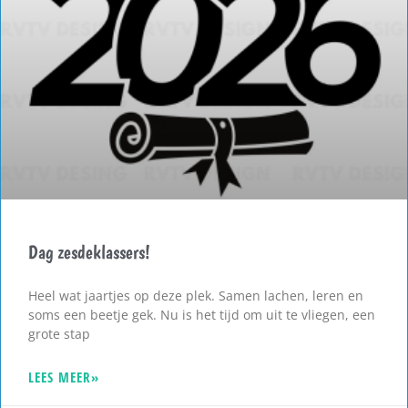
Dag zesdeklassers!
Heel wat jaartjes op deze plek. Samen lachen, leren en
soms een beetje gek. Nu is het tijd om uit te vliegen, een
grote stap
LEES MEER»