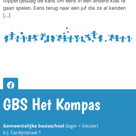
toppertjesdag de kans om eens in een andere klas te
gaan spelen. Eens terug naar een juf die ze al kenden
[…]
GBS Het Kompas
Gemeentelijke basisschool
(lager + kleuter)
K.J. Cardijnstraat 1