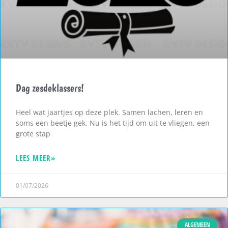
Dag zesdeklassers!
Heel wat jaartjes op deze plek. Samen lachen, leren en
soms een beetje gek. Nu is het tijd om uit te vliegen, een
grote stap
LEES MEER»
01/07/2026
ALGEMEEN