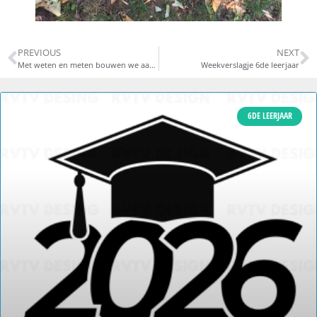
PREVIOUS
NEXT
Met weten en meten bouwen we aan de toekomst!
Weekverslagje 6de leerjaar
6DE LEERJAAR