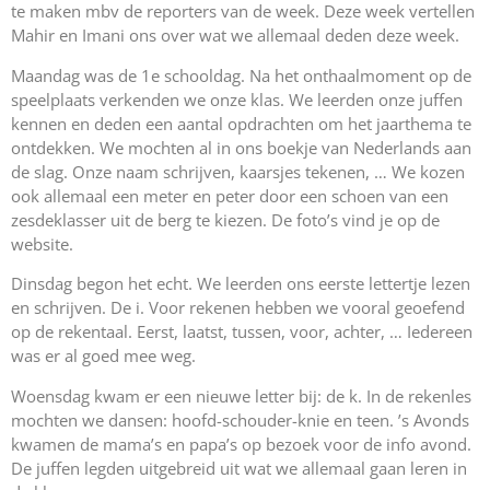
te maken mbv de reporters van de week. Deze week vertellen
Mahir en Imani ons over wat we allemaal deden deze week.
Maandag was de 1e schooldag. Na het onthaalmoment op de
speelplaats verkenden we onze klas. We leerden onze juffen
kennen en deden een aantal opdrachten om het jaarthema te
ontdekken. We mochten al in ons boekje van Nederlands aan
de slag. Onze naam schrijven, kaarsjes tekenen, … We kozen
ook allemaal een meter en peter door een schoen van een
zesdeklasser uit de berg te kiezen. De foto’s vind je op de
website.
Dinsdag begon het echt. We leerden ons eerste lettertje lezen
en schrijven. De i. Voor rekenen hebben we vooral geoefend
op de rekentaal. Eerst, laatst, tussen, voor, achter, … Iedereen
was er al goed mee weg.
Woensdag kwam er een nieuwe letter bij: de k. In de rekenles
mochten we dansen: hoofd-schouder-knie en teen. ’s Avonds
kwamen de mama’s en papa’s op bezoek voor de info avond.
De juffen legden uitgebreid uit wat we allemaal gaan leren in