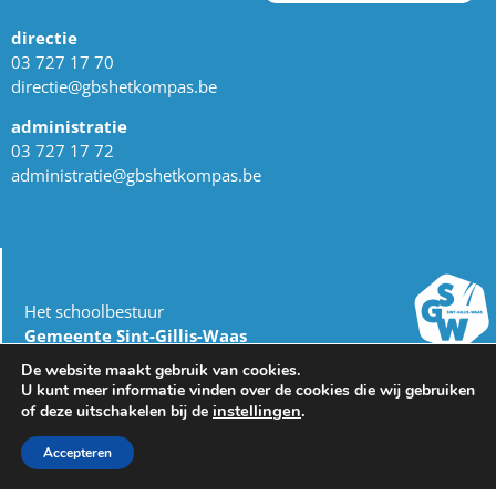
directie
03 727 17 70
directie@gbshetkompas.be
administratie
03 727 17 72
administratie@gbshetkompas.be
Het schoolbestuur
Gemeente Sint-Gillis-Waas
dienst Onderwijs
De website maakt gebruik van cookies.
Burgemeester Omer De Meyplein 1
U kunt meer informatie vinden over de cookies die wij gebruiken
9170 Sint-Gillis-Waas
instellingen
.
of deze uitschakelen bij de
03 727 17 00
Accepteren
onderwijs@sint-gillis-waas.be