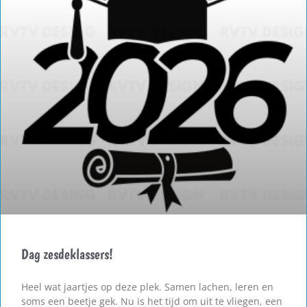
Dag zesdeklassers!
Heel wat jaartjes op deze plek. Samen lachen, leren en
soms een beetje gek. Nu is het tijd om uit te vliegen, een