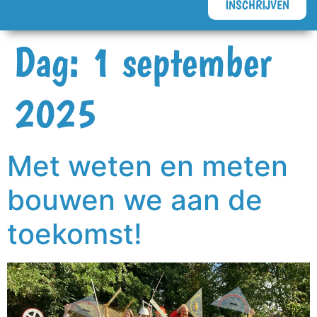
INSCHRIJVEN
Dag:
1 september
2025
Met weten en meten
bouwen we aan de
toekomst!