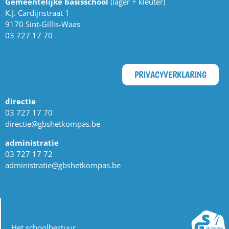
Gemeentelijke basisschool
(lager + kleuter)
K.J. Cardijnstraat 1
9170 Sint-Gillis-Waas
03 727 17 70
PRIVACYVERKLARING
directie
03 727 17 70
directie@gbshetkompas.be
administratie
03 727 17 72
administratie@gbshetkompas.be
Het schoolbestuur