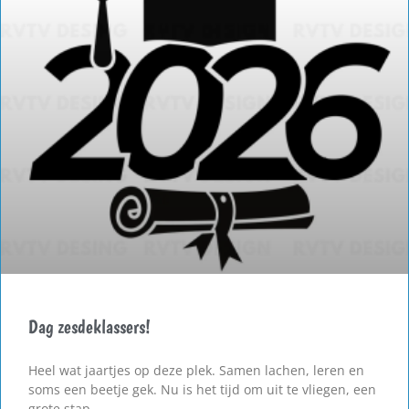
Dag zesdeklassers!
Heel wat jaartjes op deze plek. Samen lachen, leren en
soms een beetje gek. Nu is het tijd om uit te vliegen, een
grote stap