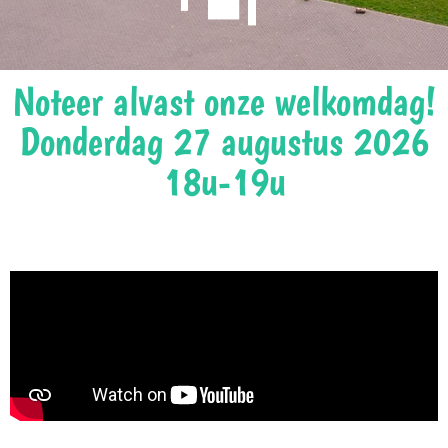
Noteer alvast onze welkomdag!
Donderdag 27 augustus 2026
18u-19u